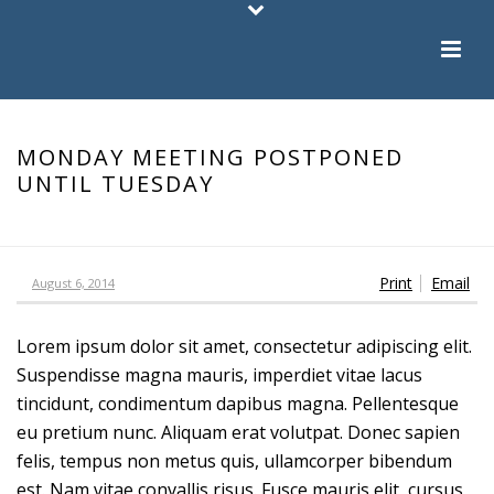
MONDAY MEETING POSTPONED
UNTIL TUESDAY
HOME
/
MONDAY MEETING POSTPONED UNTIL TUESDAY
Print
Email
August 6, 2014
Lorem ipsum dolor sit amet, consectetur adipiscing elit.
Suspendisse magna mauris, imperdiet vitae lacus
tincidunt, condimentum dapibus magna. Pellentesque
eu pretium nunc. Aliquam erat volutpat. Donec sapien
felis, tempus non metus quis, ullamcorper bibendum
est. Nam vitae convallis risus. Fusce mauris elit, cursus